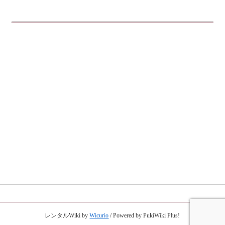
レンタルWiki by
Wicurio
/ Powered by PukiWiki Plus!